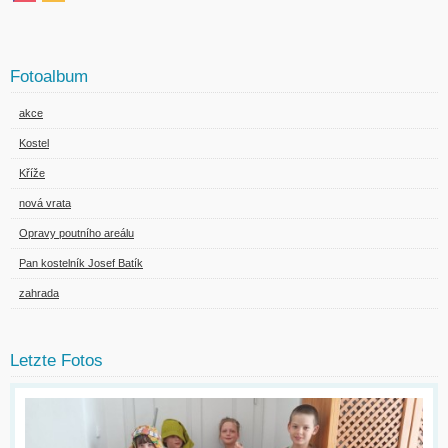
Fotoalbum
akce
Kostel
Kříže
nová vrata
Opravy poutního areálu
Pan kostelník Josef Batík
zahrada
Letzte Fotos