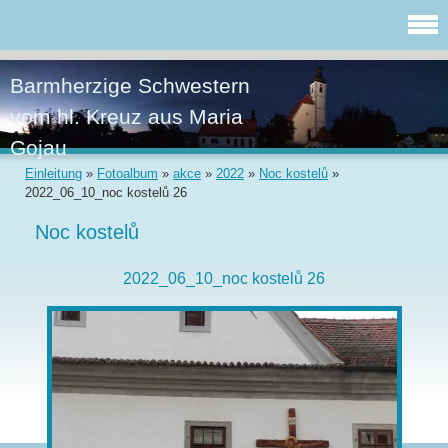
Barmherzige Schwestern
vom hl. Kreuz aus Maria
Gojau
Einleitung
»
Fotoalbum
»
akce
»
2022
»
Noc kostelů
»
2022_06_10_noc kostelů 26
Noc kostelů
2022_06_10_noc kostelů 26