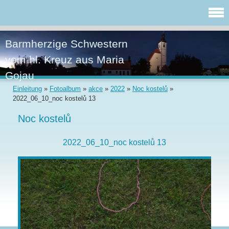
Barmherzige Schwestern
vom hl. Kreuz aus Maria
Gojau
Einleitung
»
Fotoalbum
»
akce
»
2022
»
Noc kostelů
»
2022_06_10_noc kostelů 13
Noc kostelů
2022_06_10_noc kostelů 13