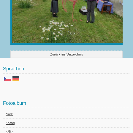
Zurück ins Verzeichnis
Sprachen
Fotoalbum
akce
Kostel
Kříže