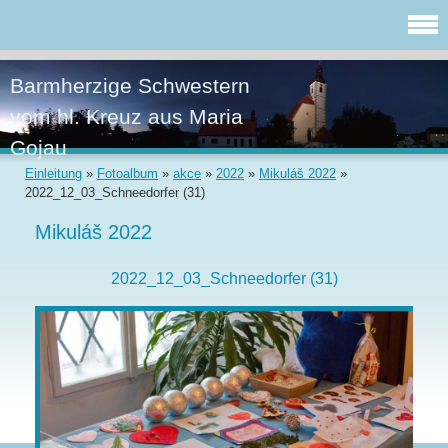
Barmherzige Schwestern
vom hl. Kreuz aus Maria
Gojau
Einleitung
»
Fotoalbum
»
akce
»
2022
»
Mikuláš 2022
»
2022_12_03_Schneedorfer (31)
Mikuláš 2022
2022_12_03_Schneedorfer (31)