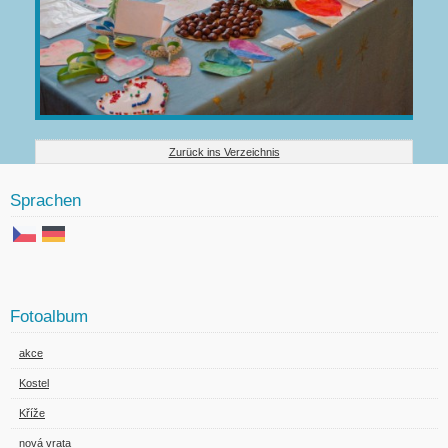
Zurück ins Verzeichnis
Sprachen
Fotoalbum
akce
Kostel
Kříže
nová vrata