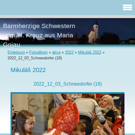
Barmherzige Schwestern
vom hl. Kreuz aus Maria
Gojau
Einleitung
»
Fotoalbum
»
akce
»
2022
»
Mikuláš 2022
»
2022_12_03_Schneedorfer (18)
Mikuláš 2022
2022_12_03_Schneedorfer (18)