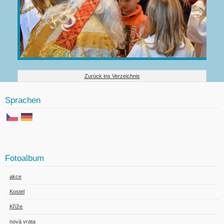
Zurück ins Verzeichnis
Sprachen
Fotoalbum
akce
Kostel
Kříže
nová vrata