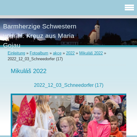
Barmherzige Schwestern
vom hl. Kreuz aus Maria
Gojau
Einleitung
»
Fotoalbum
»
akce
»
2022
»
Mikuláš 2022
»
2022_12_03_Schneedorfer (17)
Mikuláš 2022
2022_12_03_Schneedorfer (17)