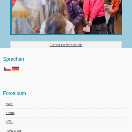
Zurück ins Verzeichnis
Sprachen
Fotoalbum
akce
Kostel
Kříže
nová vrata