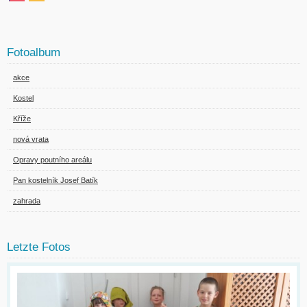
Fotoalbum
akce
Kostel
Kříže
nová vrata
Opravy poutního areálu
Pan kostelník Josef Batík
zahrada
Letzte Fotos