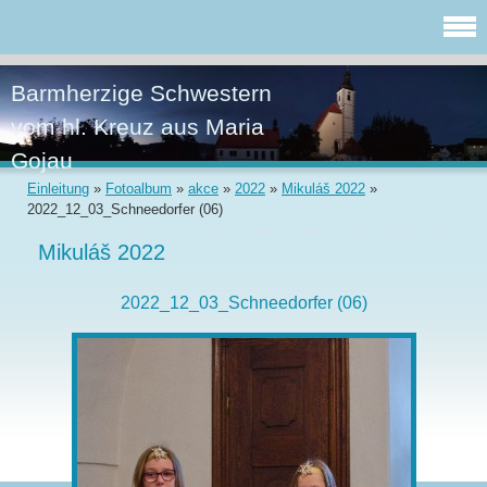
Barmherzige Schwestern
vom hl. Kreuz aus Maria
Gojau
Einleitung
»
Fotoalbum
»
akce
»
2022
»
Mikuláš 2022
»
2022_12_03_Schneedorfer (06)
Mikuláš 2022
2022_12_03_Schneedorfer (06)