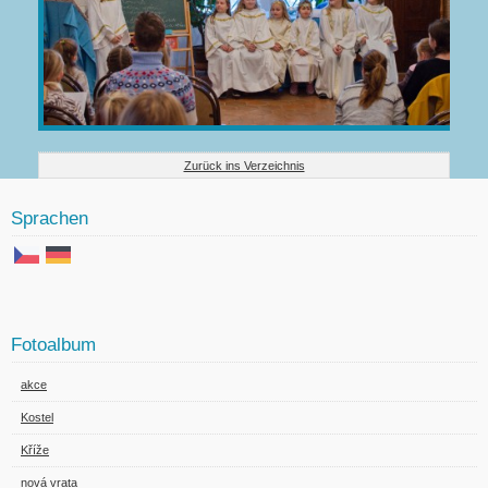
Zurück ins Verzeichnis
Sprachen
Fotoalbum
akce
Kostel
Kříže
nová vrata