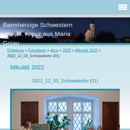
Barmherzige Schwestern
vom hl. Kreuz aus Maria
Gojau
Einleitung
»
Fotoalbum
»
akce
»
2022
»
Mikuláš 2022
»
2022_12_03_Schneedorfer (01)
Mikuláš 2022
2022_12_03_Schneedorfer (01)