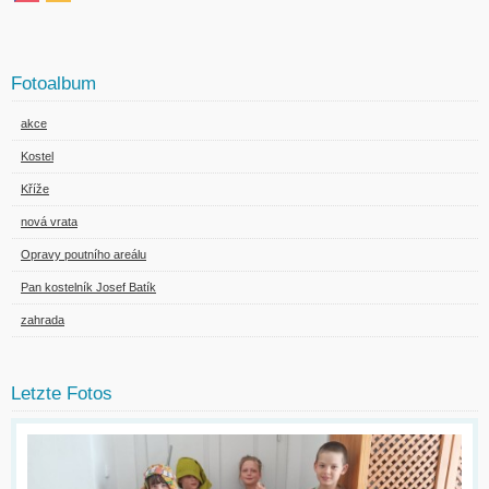
Fotoalbum
akce
Kostel
Kříže
nová vrata
Opravy poutního areálu
Pan kostelník Josef Batík
zahrada
Letzte Fotos