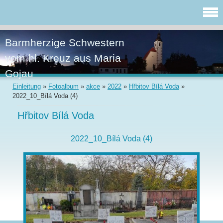
Barmherzige Schwestern
vom hl. Kreuz aus Maria
Gojau
Einleitung
»
Fotoalbum
»
akce
»
2022
»
Hřbitov Bílá Voda
»
2022_10_Bílá Voda (4)
Hřbitov Bílá Voda
2022_10_Bílá Voda (4)