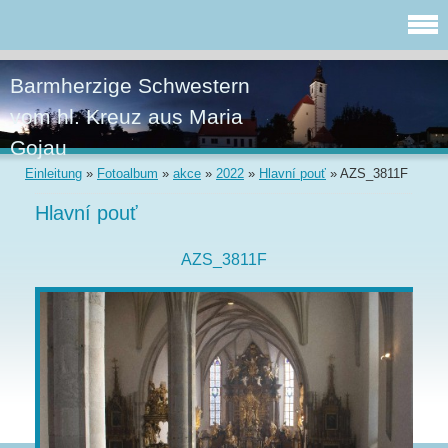
Barmherzige Schwestern
vom hl. Kreuz aus Maria
Gojau
Einleitung
»
Fotoalbum
»
akce
»
2022
»
Hlavní pouť
»
AZS_3811F
Hlavní pouť
AZS_3811F