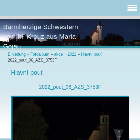
Barmherzige Schwestern
vom hl. Kreuz aus Maria
Gojau
Einleitung
»
Fotoalbum
»
akce
»
2022
»
Hlavní pouť
»
2022_pout_06_AZS_3753F
Hlavní pouť
2022_pout_06_AZS_3753F