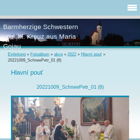
Barmherzige Schwestern
vom hl. Kreuz aus Maria
Gojau
Einleitung
»
Fotoalbum
»
akce
»
2022
»
Hlavní pouť
»
20221009_SchneePetr_01 (8)
Hlavní pouť
20221009_SchneePetr_01 (8)