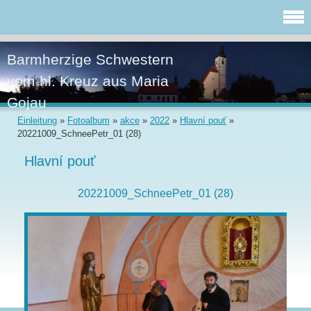
Barmherzige Schwestern
vom hl. Kreuz aus Maria
Gojau
Einleitung
»
Fotoalbum
»
akce
»
2022
»
Hlavní pouť
»
20221009_SchneePetr_01 (28)
Hlavní pouť
20221009_SchneePetr_01 (28)