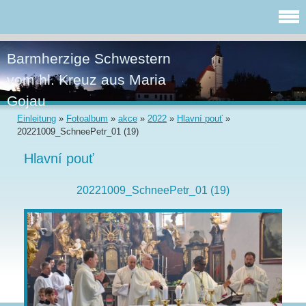
Barmherzige Schwestern
vom hl. Kreuz aus Maria
Gojau
Einleitung
»
Fotoalbum
»
akce
»
2022
»
Hlavní pouť
»
20221009_SchneePetr_01 (19)
Hlavní pouť
20221009_SchneePetr_01 (19)