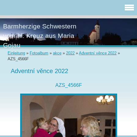
Barmherzige Schwestern
vom hl. Kreuz aus Maria
Gojau
Einleitung
»
Fotoalbum
»
akce
»
2022
»
Adventní věnce 2022
»
AZS_4566F
Adventní věnce 2022
AZS_4566F