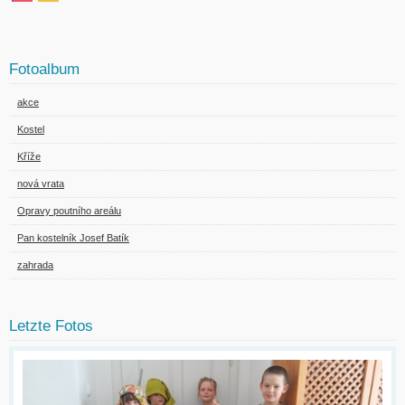
Fotoalbum
akce
Kostel
Kříže
nová vrata
Opravy poutního areálu
Pan kostelník Josef Batík
zahrada
Letzte Fotos