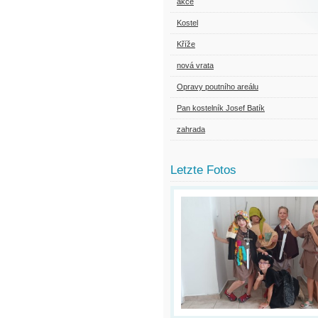
akce
Kostel
Kříže
nová vrata
Opravy poutního areálu
Pan kostelník Josef Batík
zahrada
Letzte Fotos