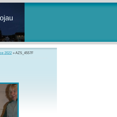
ojau
ce 2022
»
AZS_4557F