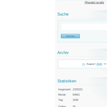
Přespání na faře
Suche
Archiv
<<
August /
2026
>>
Statistiken
Insgesamt:
1329221
Monat:
64661
Tag:
1500
Online:
30