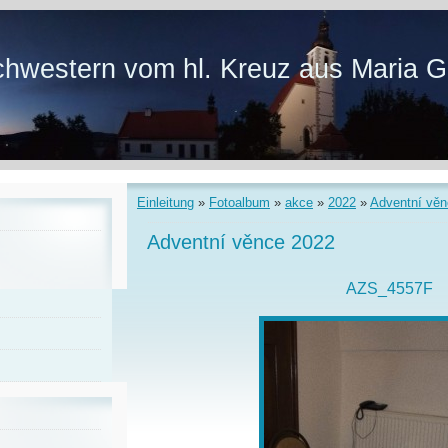
hwestern vom hl. Kreuz aus Maria G
Einleitung
»
Fotoalbum
»
akce
»
2022
»
Adventní věn
Adventní věnce 2022
AZS_4557F