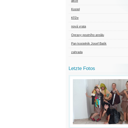
akce
Kostel
Kříže
nová vrata
Opravy poutního areálu
Pan kostelník Josef Batík
zahrada
Letzte Fotos