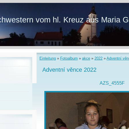
hwestern vom hl. Kreuz aus Maria G
Einleitung
»
Fotoalbum
»
akce
»
2022
»
Adventní věn
Adventní věnce 2022
AZS_4555F