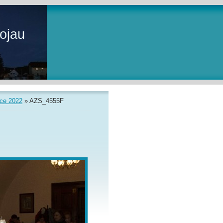
ojau
ce 2022
»
AZS_4555F