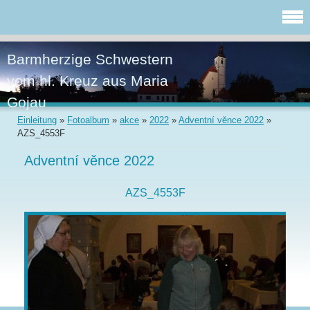
Barmherzige Schwestern
vom hl. Kreuz aus Maria
Gojau
Einleitung
»
Fotoalbum
»
akce
»
2022
»
Adventní věnce 2022
»
AZS_4553F
Adventní věnce 2022
AZS_4553F