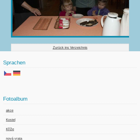
Zurück ins Verzeichnis
Sprachen
Fotoalbum
akce
Kostel
Kříže
nová vrata