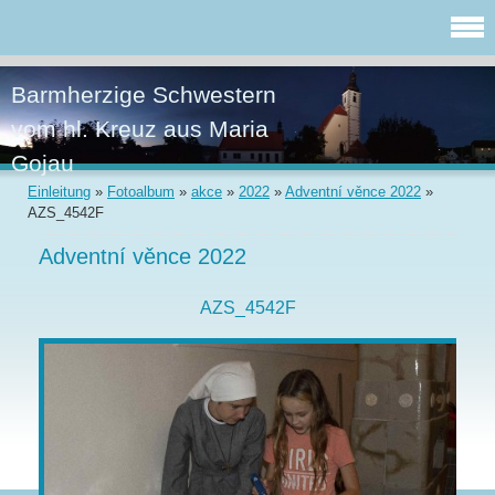
Barmherzige Schwestern
vom hl. Kreuz aus Maria
Gojau
Einleitung
»
Fotoalbum
»
akce
»
2022
»
Adventní věnce 2022
»
AZS_4542F
Adventní věnce 2022
AZS_4542F