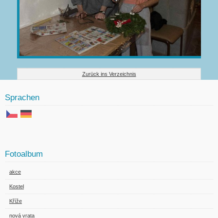
Zurück ins Verzeichnis
Sprachen
Fotoalbum
akce
Kostel
Kříže
nová vrata