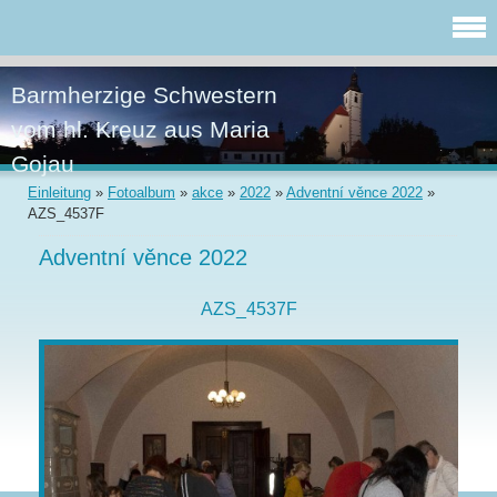
Barmherzige Schwestern
vom hl. Kreuz aus Maria
Gojau
Einleitung
»
Fotoalbum
»
akce
»
2022
»
Adventní věnce 2022
»
AZS_4537F
Adventní věnce 2022
AZS_4537F