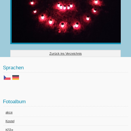
Zurück ins Verzeichnis
Sprachen
Fotoalbum
akce
Kostel
Kříže