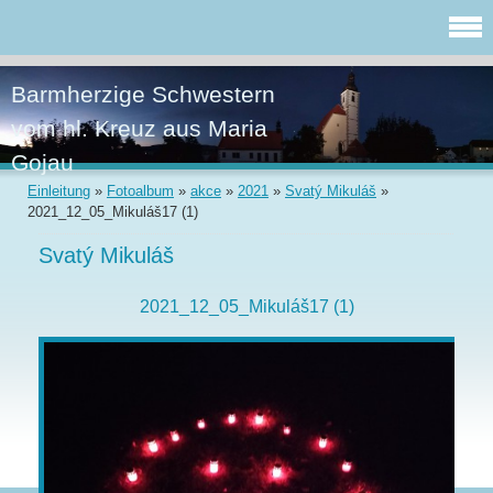
Barmherzige Schwestern
vom hl. Kreuz aus Maria
Gojau
Einleitung
»
Fotoalbum
»
akce
»
2021
»
Svatý Mikuláš
»
2021_12_05_Mikuláš17 (1)
Svatý Mikuláš
2021_12_05_Mikuláš17 (1)