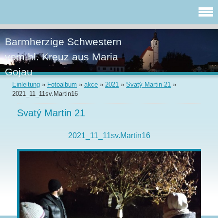
Barmherzige Schwestern
vom hl. Kreuz aus Maria
Gojau
Einleitung
»
Fotoalbum
»
akce
»
2021
»
Svatý Martin 21
»
2021_11_11sv.Martin16
Svatý Martin 21
2021_11_11sv.Martin16