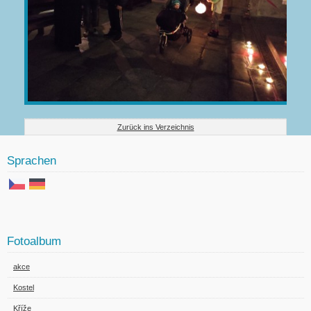
Zurück ins Verzeichnis
Sprachen
Fotoalbum
akce
Kostel
Kříže