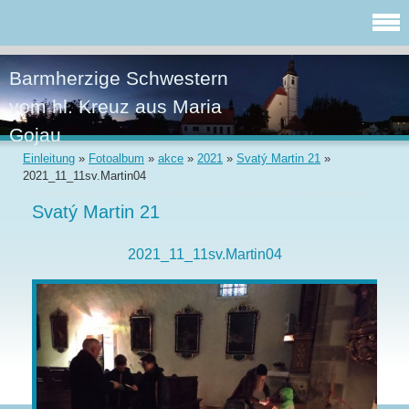
Barmherzige Schwestern
vom hl. Kreuz aus Maria
Gojau
Einleitung
»
Fotoalbum
»
akce
»
2021
»
Svatý Martin 21
»
2021_11_11sv.Martin04
Svatý Martin 21
2021_11_11sv.Martin04