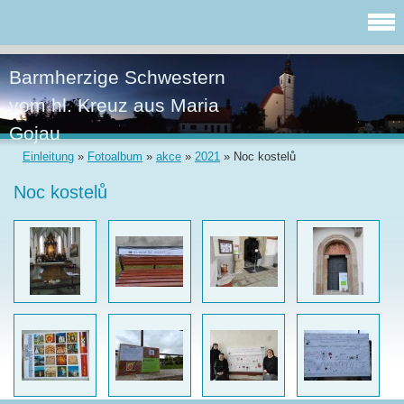
Barmherzige Schwestern
vom hl. Kreuz aus Maria
Gojau
Einleitung
»
Fotoalbum
»
akce
»
2021
»
Noc kostelů
Noc kostelů