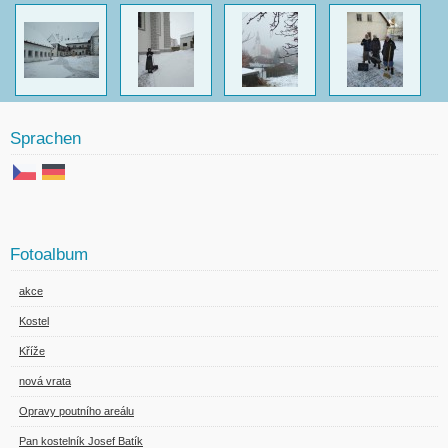
Sprachen
Fotoalbum
akce
Kostel
Kříže
nová vrata
Opravy poutního areálu
Pan kostelník Josef Batík