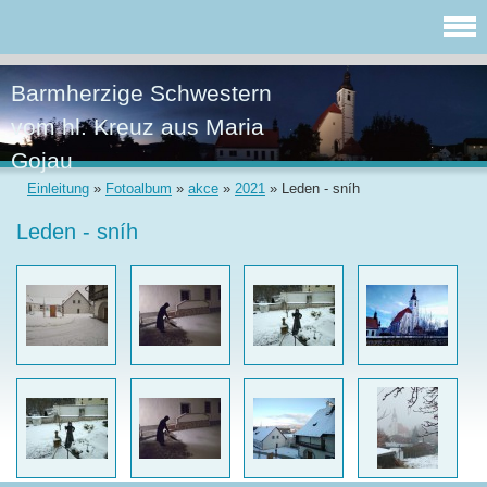
Barmherzige Schwestern
vom hl. Kreuz aus Maria
Gojau
Einleitung
»
Fotoalbum
»
akce
»
2021
»
Leden - sníh
Leden - sníh