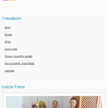
Fotoalbum
akce
Kostel
Kříže
nová vrata
Opravy poutního areálu
Pan kostelník Josef Batík
zahrada
Letzte Fotos