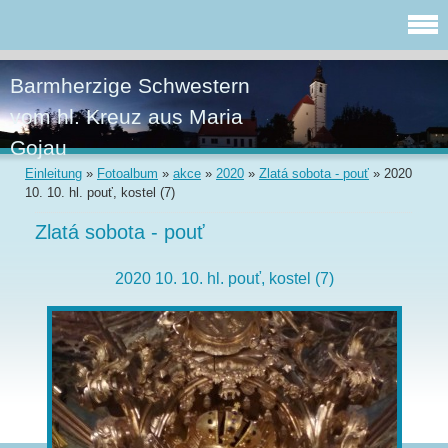
Barmherzige Schwestern
vom hl. Kreuz aus Maria
Gojau
Einleitung
»
Fotoalbum
»
akce
»
2020
»
Zlatá sobota - pouť
»
2020
10. 10. hl. pouť, kostel (7)
Zlatá sobota - pouť
2020 10. 10. hl. pouť, kostel (7)