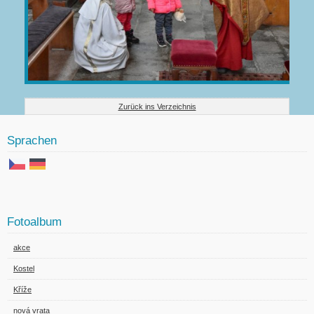
Zurück ins Verzeichnis
Sprachen
Fotoalbum
akce
Kostel
Kříže
nová vrata