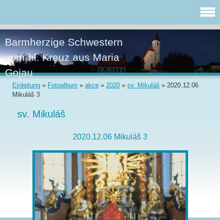
Barmherzige Schwestern
vom hl. Kreuz aus Maria
Gojau
Einleitung
»
Fotoalbum
»
akce
»
2020
»
sv. Mikuláš
»
2020.12.06
Mikuláš 3
sv. Mikuláš
2020.12.06 Mikuláš 3