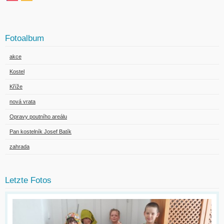
Fotoalbum
akce
Kostel
Kříže
nová vrata
Opravy poutního areálu
Pan kostelník Josef Batík
zahrada
Letzte Fotos