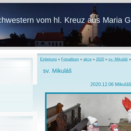
hwestern vom hl. Kreuz aus Maria G
Einleitung
»
Fotoalbum
»
akce
»
2020
»
sv. Mikuláš
sv. Mikuláš
2020.12.06 Mikuláš