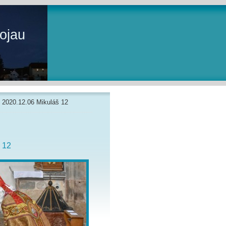
ojau
»
2020.12.06 Mikuláš 12
 12