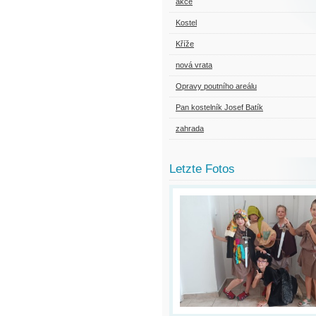
akce
Kostel
Kříže
nová vrata
Opravy poutního areálu
Pan kostelník Josef Batík
zahrada
Letzte Fotos