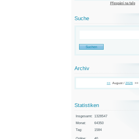
Přespání na faře
Suche
Archiv
<<
August /
2026
>>
Statistiken
Insgesamt:
1328547
Monat:
64350
Tag:
1584
Online:
40