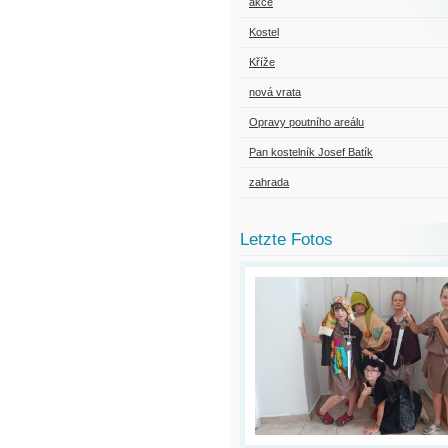
akce
Kostel
Kříže
nová vrata
Opravy poutního areálu
Pan kostelník Josef Batík
zahrada
Letzte Fotos