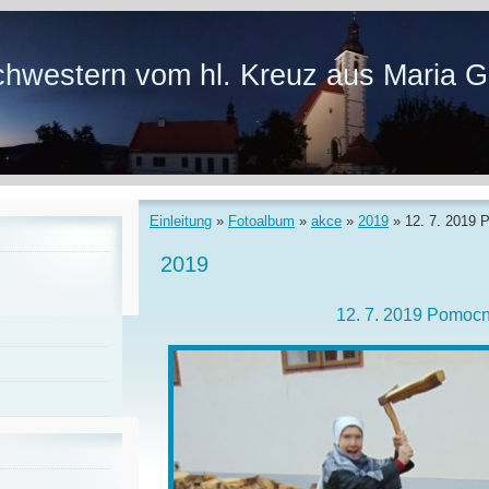
hwestern vom hl. Kreuz aus Maria G
Einleitung
»
Fotoalbum
»
akce
»
2019
»
12. 7. 2019 
2019
12. 7. 2019 Pomocn