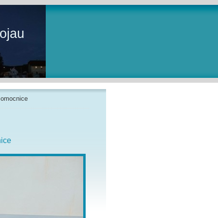
ojau
Pomocnice
ice