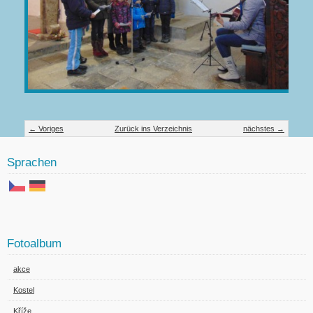
← Voriges
Zurück ins Verzeichnis
nächstes →
Sprachen
Fotoalbum
akce
Kostel
Kříže