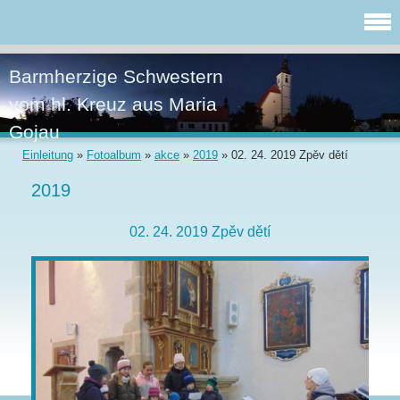
Barmherzige Schwestern
vom hl. Kreuz aus Maria
Gojau
Einleitung
»
Fotoalbum
»
akce
»
2019
»
02. 24. 2019 Zpěv dětí
2019
02. 24. 2019 Zpěv dětí